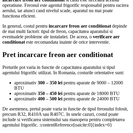
operatiune. Freonul este agentul frigorific responsabil pentru racirea
aerului, iar atunci cand nivelul scade, aparatul nu mai poate
functiona eficient.
In general, costul pentru
incarcare freon aer conditionat
depinde
de mai multi factori: tipul de freon, capacitatea aparatului si
eventualele probleme ale instalatiei. De aceea, o
verificare aer
conditionat
este recomandata inainte de orice interventie.
Pret incarcare freon aer conditionat
Preturile pot varia in functie de capacitatea aparatului si tipul
agentului frigorific utilizat. In Romania, costurile orientative sunt:
aproximativ
300 – 350 lei
pentru aparate de 9000 – 12000
BTU
aproximativ
350 – 450 lei
pentru aparate de 18000 BTU
aproximativ
400 – 500 lei
pentru aparate de 24000 BTU
De asemenea, pretul poate varia in functie de tipul freonului folosit,
precum R32, R410A sau R407C. In unele cazuri, costul poate
include si verificarea sistemului sau manopera pentru completarea
agentului frigorific. :contentReference[oaicite:0]{index=0}