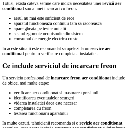
Totusi, exista cateva semne care indica necesitatea unei
revizii aer
conditionat
sau a unei incarcari cu freon:
aerul nu mai este suficient de rece
aparatul functioneaza continuu fara sa racoreasca
apare gheata pe tevile unitatii
se aud zgomote neobisnuite din sistem
consumul de energie electrica creste
In aceste situatii este recomandat sa apelezi la un
service aer
conditionat
pentru o verificare completa a instalatiei.
Ce include serviciul de incarcare freon
Un serviciu profesional de
incarcare freon aer conditionat
include
de obicei mai multe etape:
verificare aer conditionat si masurarea presiunii
identificarea eventualelor scurgeri
vidarea instalatiei daca este necesar
completarea cu freon
testarea functionarii aparatului
In multe cazuri, tehnicienii recomanda si o
revizie aer conditionat