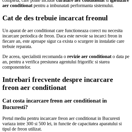
completa, care poate include
curatare aer conditionat
si
igienizare
aer conditionat
pentru a imbunatati performanta sistemului.
Cat de des trebuie incarcat freonul
Un aparat de aer conditionat care functioneaza corect nu necesita
incarcare periodica de freon. Daca este nevoie sa incarci freon in
fiecare an, este aproape sigur ca exista o scurgere in instalatie care
trebuie reparata.
De aceea, specialistii recomanda o
revizie aer conditionat
o data pe
an, pentru a verifica presiunea agentului frigorific si starea
componentelor.
Intrebari frecvente despre incarcare
freon aer conditionat
Cat costa incarcare freon aer conditionat in
Bucuresti?
Pretul mediu pentru incarcare freon aer conditionat in Bucuresti
variaza intre 300 si 500 lei, in functie de capacitatea aparatului si
tipul de freon utilizat.