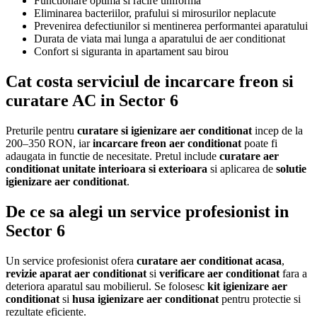
Functionare optima si racire uniforma
Eliminarea bacteriilor, prafului si mirosurilor neplacute
Prevenirea defectiunilor si mentinerea performantei aparatului
Durata de viata mai lunga a aparatului de aer conditionat
Confort si siguranta in apartament sau birou
Cat costa serviciul de incarcare freon si
curatare AC in Sector 6
Preturile pentru
curatare si igienizare aer conditionat
incep de la
200–350 RON, iar
incarcare freon aer conditionat
poate fi
adaugata in functie de necesitate. Pretul include
curatare aer
conditionat unitate interioara si exterioara
si aplicarea de
solutie
igienizare aer conditionat
.
De ce sa alegi un service profesionist in
Sector 6
Un service profesionist ofera
curatare aer conditionat acasa
,
revizie aparat aer conditionat
si
verificare aer conditionat
fara a
deteriora aparatul sau mobilierul. Se folosesc
kit igienizare aer
conditionat
si
husa igienizare aer conditionat
pentru protectie si
rezultate eficiente.