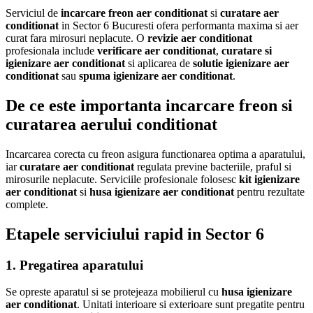
Serviciul de
incarcare freon aer conditionat
si
curatare aer
conditionat
in Sector 6 Bucuresti ofera performanta maxima si aer
curat fara mirosuri neplacute. O
revizie aer conditionat
profesionala include
verificare aer conditionat
,
curatare si
igienizare aer conditionat
si aplicarea de
solutie igienizare aer
conditionat
sau
spuma igienizare aer conditionat
.
De ce este importanta incarcare freon si
curatarea aerului conditionat
Incarcarea corecta cu freon asigura functionarea optima a aparatului,
iar
curatare aer conditionat
regulata previne bacteriile, praful si
mirosurile neplacute. Serviciile profesionale folosesc
kit igienizare
aer conditionat
si
husa igienizare aer conditionat
pentru rezultate
complete.
Etapele serviciului rapid in Sector 6
1. Pregatirea aparatului
Se opreste aparatul si se protejeaza mobilierul cu
husa igienizare
aer conditionat
. Unitati interioare si exterioare sunt pregatite pentru